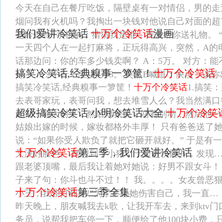
今天在自己在餐厅吃饭，隔壁桌有一对情侣，男的走
烟问我有火机吗？我掏出一块钱对他说自己对面的超
我们爱讲冷笑话
十万个冷笑话
漫画
选铃铃铃~手机响：猜猜我是谁，我来给你送礼物。 
一天四个人在一起打麻将，正玩得高兴，突然，A的电
话那边问：你的车多少钱卖啊？ A：5万。 对方：能
搞笑冷笑话,经典糗事一箩筐！
十万个冷笑话
好？ A：不行，至少4万5。 突然B喊道：快点，该
搞笑冷笑话,经典糗事一箩筐！
十万个冷笑话
1.搞笑
去表哥家玩，表哥问我，想去堆雪人么？我当然满口
超级搞笑冷笑话 小明冷笑话大全
十万个冷笑
走到一颗大树下，然后对我说，站着别动，然后他一
姑娘出嫁的时候，嫁妆都格外丰厚！ 只有爸爸送了
说：“如果你受人欺负了就把它砸开就好。” 于是有
十万个冷笑话
第三季，我们爱讲冷笑话
又没好脸色。 她想到了小猪，于是赶快砸开，发现
跟老婆顶嘴，最后我让着她对她说：好男不跟女斗！
子来了句：你斗也斗不过！！ 我。。。。女友曾恶狠
十万个冷笑话
第三季全集
小三，我非打死她!”为了不让她伤害自己，我一直…
昨天晚上，朋友喊我去k歌，让我开车去，来到ktv
务员，说帮我把车停一下，顺便给了他100块小费，只