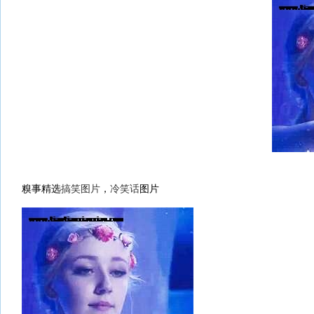
糗事精选
搞笑图片
，
冷笑话
图片